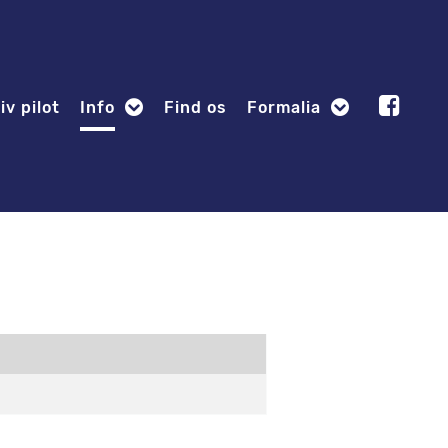
iv pilot
Info
Find os
Formalia